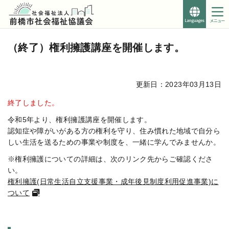
Foreign
Languages
こ
このページの本文へ移動
こ
（終了）権利擁護講座を開催します。
か
ら
本
更新日：2023年03月13日
文
で
終了しました。
す。
令和5年より、権利擁護講座を開催します。
認知症や障がいがある方の権利を守り、住み慣れた地域で自分ら
しい生活を送るための事業や制度を、一緒に学んでみませんか。
※権利擁護についての詳細は、次のリンク先からご確認くださ
い。
権利擁護(日常生活自立支援事業・成年後見制度利用促進事業)に
ついて