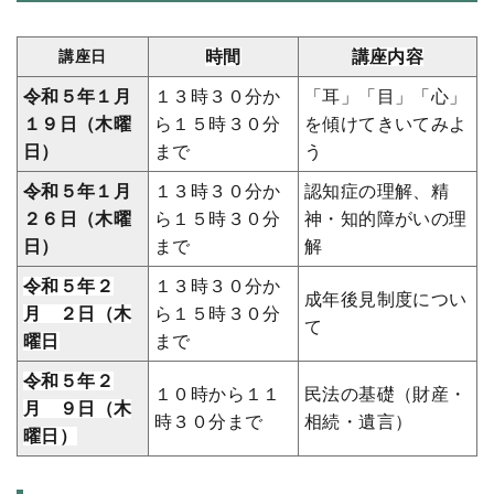
講座日
時間
講座内容
令和５年１月
１３時３０分か
「耳」「目」「心」
１９日（木曜
ら１５時３０分
を傾けてきいてみよ
日）
まで
う
令和５年１月
１３時３０分か
認知症の理解、精
２６日（木曜
ら１５時３０分
神・知的障がいの理
日）
まで
解
令和５年２
１３時３０分か
成年後見制度につい
月 ２日（木
ら１５時３０分
て
曜日
まで
令和５年２
１０時から１１
民法の基礎（財産・
月 ９日（木
時３０分まで
相続・遺言）
曜日）