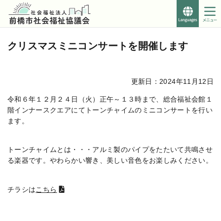
Foreign
Languages
こ
このページの本文へ移動
こ
クリスマスミニコンサートを開催します
か
ら
本
更新日：2024年11月12日
文
で
令和６年１２月２４日（火）正午～１３時まで、総合福祉会館１
す。
階インナースクエアにてトーンチャイムのミニコンサートを行い
ます。
トーンチャイムとは・・・アルミ製のパイプをたたいて共鳴させ
る楽器です。やわらかい響き、美しい音色をお楽しみください。
チラシは
こちら