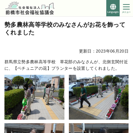
Foreign
Languages
こ
このページの本文へ移動
勢多農林高等学校のみなさんがお花を飾って
こ
くれました
か
ら
本
更新日：2023年06月20日
文
で
群馬県立勢多農林高等学校 草花部のみなさんが、北側玄関付近
す。
に、【ペチュニアの花】プランターを設置してくれました。