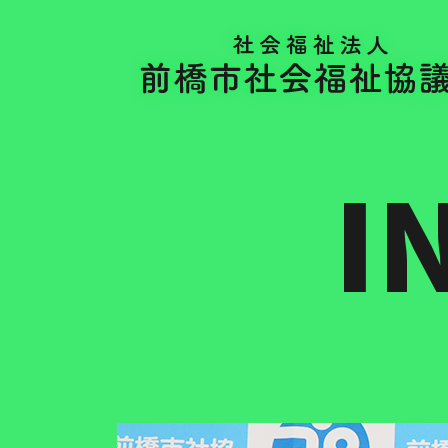
こ
こ
I
か
ら
本
文
で
す。