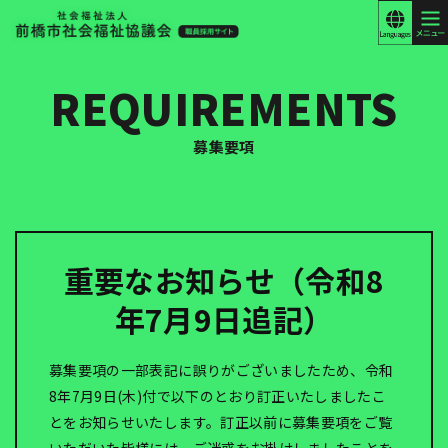
このページの本文へ移動
Foreign
Language
こ
こ
REQUIREMENTS
か
ら
本
募集要項
文
で
す。
重要なお知らせ（令和8
年7月9日追記）
募集要項の一部表記に誤りがございましたため、令和
8年7月9日(木)付で以下のとおり訂正いたしましたこ
とをお知らせいたします。訂正以前に募集要項をご覧