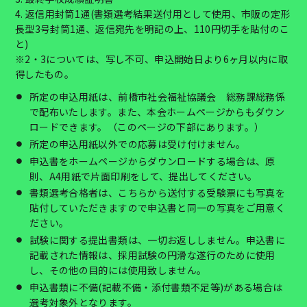
4. 返信用封筒1通(書類選考結果送付用として使用、市販の定形
長型3号封筒1通、返信宛先を明記の上、110円切手を貼付のこ
と)
※2・3については、写し不可、申込開始日より6ヶ月以内に取
得したもの。
所定の申込用紙は、前橋市社会福祉協議会 総務課総務係
で配布いたします。また、本会ホームページからもダウン
ロードできます。（このページの下部にあります。）
所定の申込用紙以外での応募は受け付けません。
申込書をホームページからダウンロードする場合は、原
則、A4用紙で片面印刷をして、提出してください。
書類選考合格者は、こちらから送付する受験票にも写真を
貼付していただきますので申込書と同一の写真をご用意く
ださい。
試験に関する提出書類は、一切お返ししません。申込書に
記載された情報は、採用試験の円滑な遂行のために使用
し、その他の目的には使用致しません。
申込書類に不備(記載不備・添付書類不足等)がある場合は
選考対象外となります。