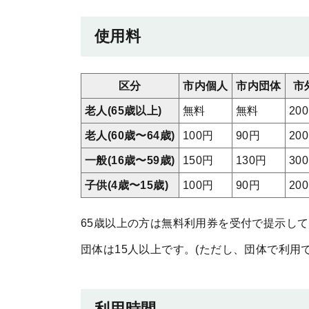
使用料
区分
市内個人
市内団体
市
老人(65歳以上)
無料
無料
20
老人(60歳〜64歳)
100円
90円
20
一般(16歳〜59歳)
150円
130円
30
子供(4歳〜15歳)
100円
90円
20
65歳以上の方は無料利用券を受付で提示し
団体は15人以上です。(ただし、団体で利用
利用時間