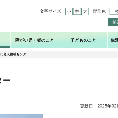
このページの本文へ移動
文字サイズ
背景色
小
中
大
検
障がい児・者のこと
子どものこと
生
かわ老人福祉センター
ター
更新日：2025年02