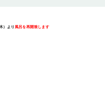
木）より
風呂
を再開致します