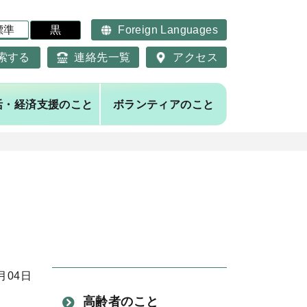
標準
黒
Foreign Languages
索する
連絡先一覧
アクセス
活・経済支援のこと
ボランティアのこと
月04日
高齢者のこと