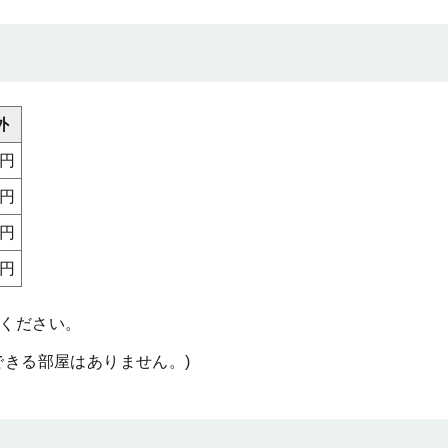
外
0円
0円
0円
0円
てください。
できる部屋はありません。)