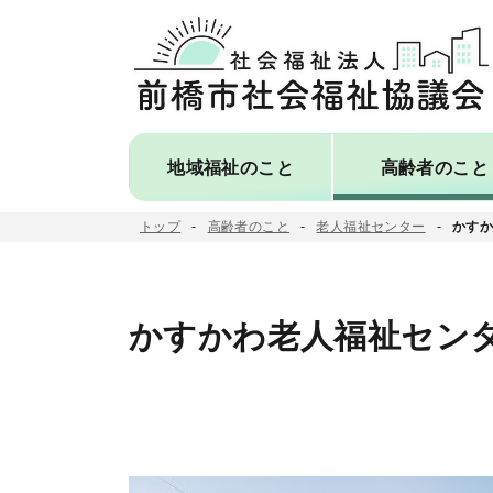
地域福祉のこと
高齢者のこと
トップ
高齢者のこと
老人福祉センター
かす
こ
こ
か
かすかわ老人福祉セン
ら
本
文
で
す。